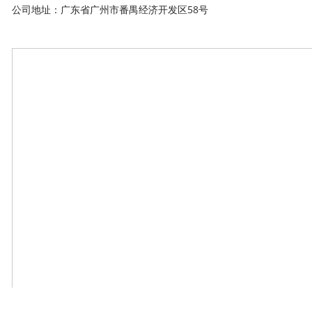
公司地址：广东省广州市番禺经济开发区58号