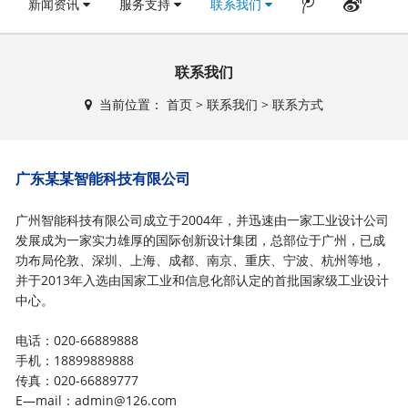
新闻资讯
服务支持
联系我们
联系我们
当前位置：
首页
>
联系我们
>
联系方式
广东某某智能科技有限公司
广州智能科技有限公司成立于2004年，并迅速由一家工业设计公司
发展成为一家实力雄厚的国际创新设计集团，总部位于广州，已成
功布局伦敦、深圳、上海、成都、南京、重庆、宁波、杭州等地，
并于2013年入选由国家工业和信息化部认定的首批国家级工业设计
中心。
电话：020-66889888
手机：18899889888
传真：020-66889777
E—mail：admin@126.com