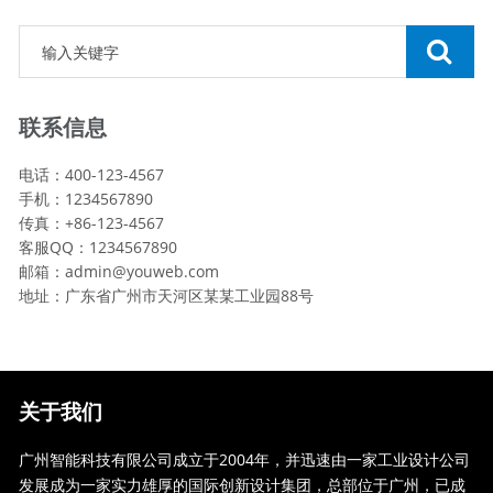
联系信息
电话：400-123-4567
手机：1234567890
传真：+86-123-4567
客服QQ：1234567890
邮箱：admin@youweb.com
地址：广东省广州市天河区某某工业园88号
关于我们
广州智能科技有限公司成立于2004年，并迅速由一家工业设计公司
发展成为一家实力雄厚的国际创新设计集团，总部位于广州，已成