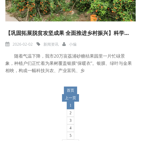
【巩固拓展脱贫攻坚成果 全面推进乡村振兴】科学防寒保质 20万亩荔浦砂糖桔穿上“保暖衣”
2026-02-02
新闻资讯
小编
随着气温下降，我市20万亩荔浦砂糖桔果园里一片忙碌景
象，种植户们正忙着为果树覆盖银膜“保暖衣”。银膜、绿叶与金果
相映，构成一幅科技兴农、产业富民、乡
首页
上一页
1
2
3
4
5