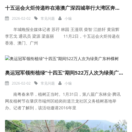
十五运会火炬传递昨在港澳广深四城举行大湾区奔跑向未来——燃动同一把火绽放同一个梦
2026-02-02
常见问题
小编
羊城晚报全媒体记者 苏荇 林园 王漫琪 柴智 江皓轩 黄宙辉
李艺戈 通讯员 梁源 梁嘉丽 11月2日，十五运会火炬传递在
香港、澳门、广州
奥运冠军领衔植绿“十四五”期间522万人次为绿美广东种棵树
2026-02-02
常见问题
小编
南粤春来早，植树正当时。1月31日，第八届广东林业·腾讯
网友植树节在肇庆市端州区睦岗街道兰龙社区义务植树基地举
办。记者了解到，该活动邀请2016年里