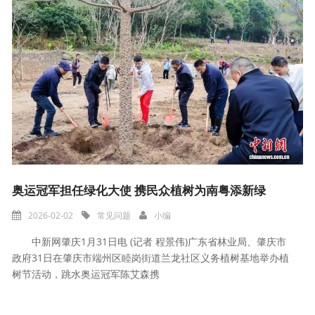
奥运冠军担任绿化大使 携民众植树为南粤添新绿
2026-02-02
常见问题
小编
中新网肇庆1月31日电 (记者 程景伟)广东省林业局、肇庆市
政府31日在肇庆市端州区睦岗街道兰龙社区义务植树基地举办植
树节活动，跳水奥运冠军陈艾森携